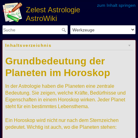
zum Inhalt springen
Zelest Astrologie
AstroWiki
Inhaltsverzeichnis
Grundbedeutung der
Planeten im Horoskop
In der Astrologie haben die Planeten eine zentrale
Bedeutung. Sie zeigen, welche Kräfte, Bedürfnisse und
Eigenschaften in einem Horoskop wirken. Jeder Planet
steht für ein bestimmtes Lebensthema.
Ein Horoskop wird nicht nur nach dem Sternzeichen
gedeutet. Wichtig ist auch, wo die Planeten stehen: