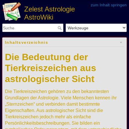
zum Inhalt springen
Zelest Astrologie
AstroWiki
Inhaltsverzeichnis
Die Bedeutung der
Tierkreiszeichen aus
astrologischer Sicht
Die Tierkreiszeichen gehören zu den bekanntesten
Grundlagen der Astrologie. Viele Menschen kennen ihr
„Sternzeichen“ und verbinden damit bestimmte
Eigenschaften. Aus astrologischer Sicht sind die
Tierkreiszeichen jedoch mehr als einfache
Persönlichkeitsbeschreibungen. Sie bilden ein