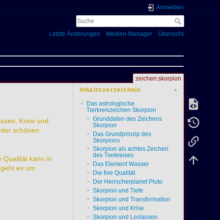
Anmelden
Letzte Änderungen
Medien-Manager
Übersicht
zeichen:skorpion
Inhaltsverzeichnis
Das astrologische
Tierkreiszeichen Skorpion
Grunddaten des Zeichens
assen, Krise und
Skorpion
 der schönen
Das Grundprinzip des
Skorpions
Skorpion als achtes Zeichen
des Tierkreises
 Qualität kann in
Das Element Wasser
 geht es um
Die fixe Qualität
Der Herrscherplanet Pluto
Skorpion und Tiefe
Skorpion und Transformation
Skorpion und Krise
Skorpion und Loslassen