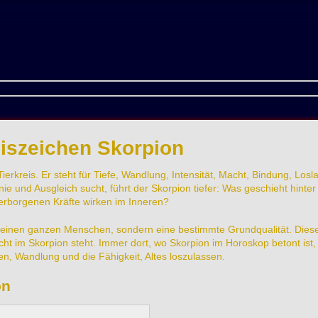
eiszeichen Skorpion
ierkreis. Er steht für Tiefe, Wandlung, Intensität, Macht, Bindung, Losl
nd Ausgleich sucht, führt der Skorpion tiefer: Was geschieht hinter
erborgenen Kräfte wirken im Inneren?
t einen ganzen Menschen, sondern eine bestimmte Grundqualität. Diese
 im Skorpion steht. Immer dort, wo Skorpion im Horoskop betont ist,
auen, Wandlung und die Fähigkeit, Altes loszulassen.
on