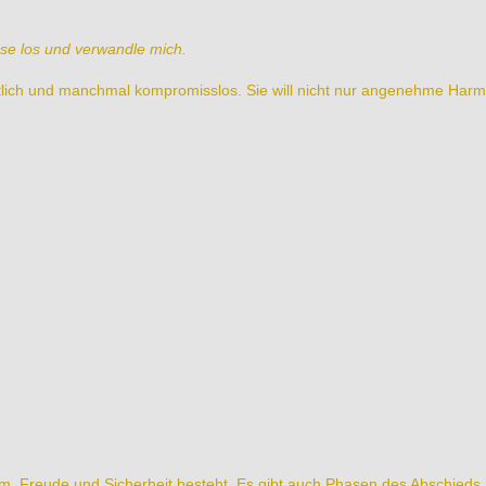
asse los und verwandle mich.
haftlich und manchmal kompromisslos. Sie will nicht nur angenehme Har
m, Freude und Sicherheit besteht. Es gibt auch Phasen des Abschieds, 