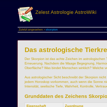
Zelest Astrologie AstroWiki
Zuletzt angesehen:
skorpion
•
Das astrologische Tierkr
Der Skorpion ist das achte Zeichen im astrologischen T
Erneuerung. Nachdem die Waage Begegnung, Harmonie u
Oberfläche? Was bindet Menschen wirklich? Welche v
Aus astrologischer Sicht beschreibt der Skorpion nich
jedem Horoskop vorkommen, auch wenn die Sonne nicht
Intensität, seelische Tiefe, Wahrheit, Kontrolle, Vertr
Grunddaten des Zeichens Skorpi
Eigenschaft
Zuordnung