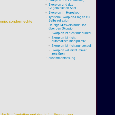
Skorpion und Lebensweg
Skorpion und das
Gegenzeichen Stier
Skorpion im Horoskop
Typische Skorpion-Fragen zur
Selbstreflexion
monie, sondern echte
Häufige Missverständnisse
über den Skorpion
Skorpion ist nicht nur dunkel
Skorpion ist nicht
automatisch manipulativ
Skorpion ist nicht nur sexuell
Skorpion will nicht immer
zerstören
Zusammenfassung
der Konfrontation und der tiefen Erneuerung.